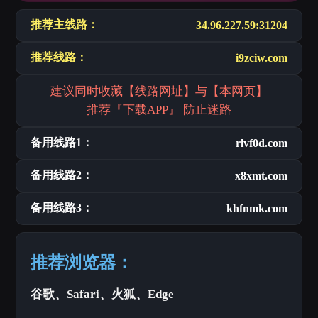
推荐主线路：
34.96.227.59:31204
推荐线路：
i9zciw.com
建议同时收藏【线路网址】与【本网页】
推荐『下载APP』 防止迷路
备用线路1：
rlvf0d.com
备用线路2：
x8xmt.com
备用线路3：
khfnmk.com
推荐浏览器：
谷歌、Safari、火狐、Edge